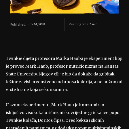
July 14, 2024
Reading time:
1
min.
Published:
Twinkie dijeta profesora Marka Hauba je eksperiment koji
je proveo Mark Haub, profesor nutricionizma na Kansas
State University. Njegov cilj je bio da dokaže da gubitak
težine zavisi prvenstveno od unosa kalorija, a ne nužno od
vrste hrane koja se konzumira.
U svom eksperimentu, Mark Haub je konzumirao
isključivo visokokalorične, niskovrijedne grickalice poput
Twinkie kolača, Doritos čipsa, Oreo keksa i sličnih
prerađenih namirnica, uz dodatke poput multivitaminskih