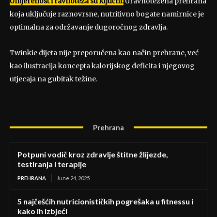
Umjerenost i ravnoteža su ključni:
Uravnotežena prehrana
koja uključuje raznovrsne, nutritivno bogate namirnice je
optimalna za održavanje dugoročnog zdravlja.
Twinkie dijeta nije preporučena kao način prehrane, već
kao ilustracija koncepta kalorijskog deficita i njegovog
utjecaja na gubitak težine.
Prehrana
Potpuni vodič kroz zdravlje štitne žlijezde,
testiranja i terapije
PREHRANA
June 24, 2025
5 najčešćih nutricionističkih pogrešaka u fitnessu i
kako ih izbjeći