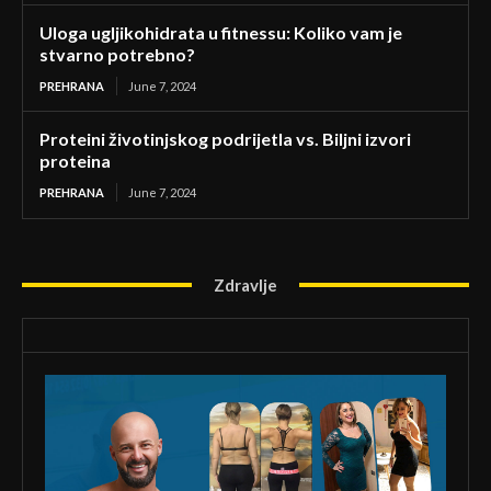
Uloga ugljikohidrata u fitnessu: Koliko vam je
stvarno potrebno?
PREHRANA
June 7, 2024
Proteini životinjskog podrijetla vs. Biljni izvori
proteina
PREHRANA
June 7, 2024
Zdravlje