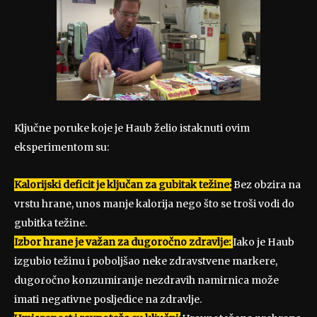
Ključne poruke koje je Haub želio istaknuti ovim
eksperimentom su:
Kalorijski deficit je ključan za gubitak težine:
Bez obzira na
vrstu hrane, unos manje kalorija nego što se troši vodi do
gubitka težine.
Izbor hrane je važan za dugoročno zdravlje:
Iako je Haub
izgubio težinu i poboljšao neke zdravstvene markere,
dugoročno konzumiranje nezdravih namirnica može
imati negativne posljedice na zdravlje.